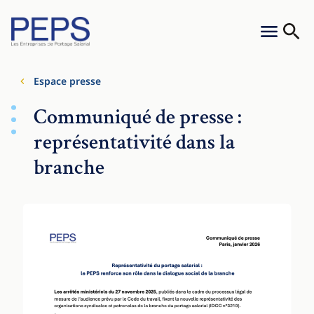
Aller au contenu
Cookies management panel
Menu
Reche
Espace presse
Communiqué de presse :
représentativité dans la
branche