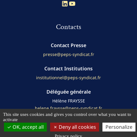
Compte Linkedin
Compte Youtube
Contacts
Contact Presse
presse@peps-syndicat.fr
Contact Institutions
institutionnel@peps-syndicat.fr
Déléguée générale
Hélène FRAYSSE
helene.fraysse@peps-syndicat.fr
This site uses cookies and gives you control over what you want to
activate
OK, accept all
Deny all cookies
Personalize
© 2026
PEPS
Mentions légales
Politique de confidentialité
Privacy policy