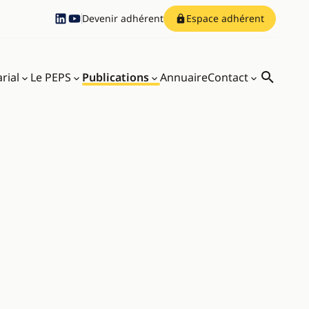
Devenir adhérent
Espace adhérent
Compte Linkedin
Compte Youtube
rial
Le PEPS
Publications
Annuaire
Contact
Recherch