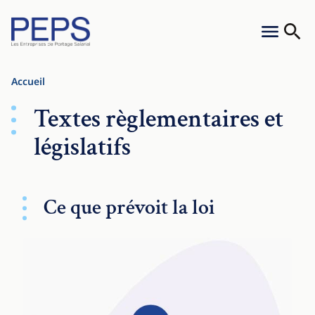
Aller au contenu
Cookies management panel
Menu
Reche
Accueil
Textes règlementaires et
législatifs
Ce que prévoit la loi