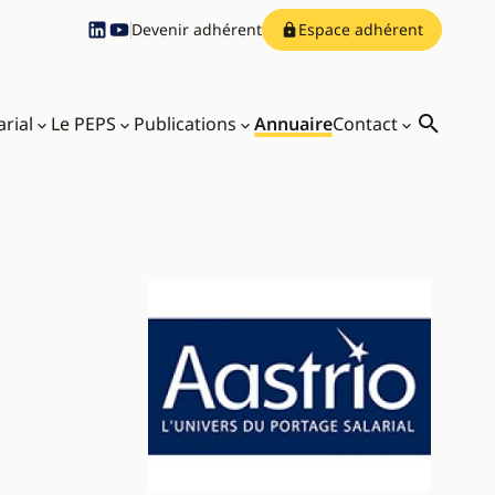
Devenir adhérent
Espace adhérent
Compte Linkedin
Compte Youtube
arial
Le PEPS
Publications
Annuaire
Contact
Recherch