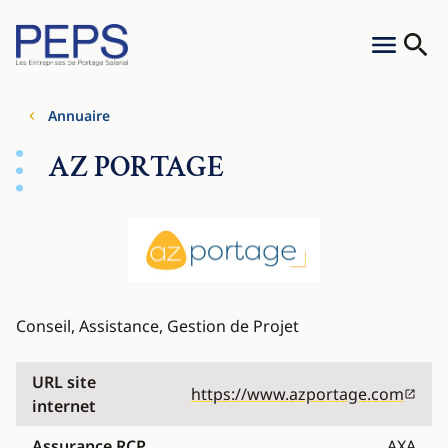
Aller au contenu
Cookies management panel
Menu
Reche
Annuaire
AZ PORTAGE
Conseil, Assistance, Gestion de Projet
URL site
https://www.azportage.com
internet
Assurance RCP
AXA