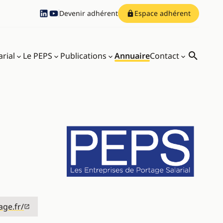
Devenir adhérent
Espace adhérent
Compte Linkedin
Compte Youtube
arial
Le PEPS
Publications
Annuaire
Contact
Recherch
age.fr/