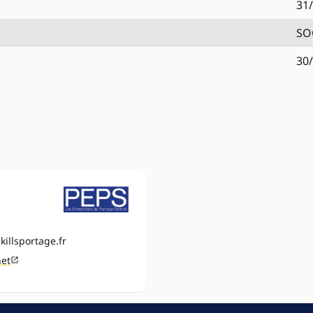
31
SO
30
illsportage.fr
net